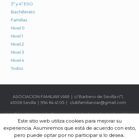
3º y 4º ESO
Bachillerato
Familias
Nivel 0
Nivel 1
Nivel 2
Nivel 3
Nivel 4
Todos
ASOCIACION FAMILIAR VIAR | c/ Barbero de Sevilla nº1,
41006 Sevilla | 954 64 41 05 | clubfamiliarviar@gmail.com
política de privacidad y protección de datos
|
aviso legal
|
política de cookies
Este sitio web utiliza cookies para mejorar su
experiencia. Asumiremos que está de acuerdo con esto,
pero puede optar por no participar si lo desea..