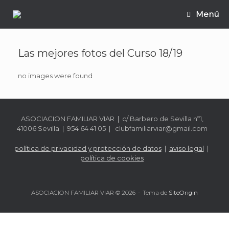
Saltar
Menú
al
contenido
Las mejores fotos del Curso 18/19
no images were found
ASOCIACION FAMILIAR VIAR | c/ Barbero de Sevilla nº1,
41006 Sevilla | 954 64 41 05 | clubfamiliarviar@gmail.com
política de privacidad y protección de datos
|
aviso legal
|
política de cookies
ASOCIACION FAMILIAR VIAR © 2026
Tema de
SiteOrigin