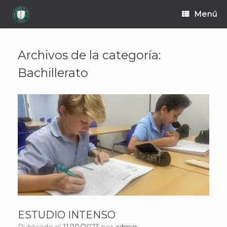
Saltar
Menú
al
contenido
Archivos de la categoría:
Bachillerato
ESTUDIO INTENSO
Publicado el
11/10/2023
por
admin