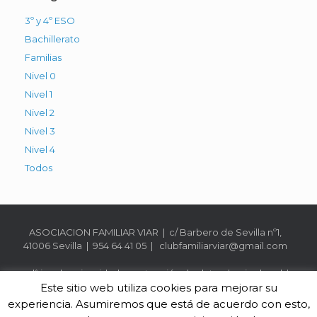
3º y 4º ESO
Bachillerato
Familias
Nivel 0
Nivel 1
Nivel 2
Nivel 3
Nivel 4
Todos
ASOCIACION FAMILIAR VIAR | c/ Barbero de Sevilla nº1,
41006 Sevilla | 954 64 41 05 | clubfamiliarviar@gmail.com
política de privacidad y protección de datos
|
aviso legal
|
Este sitio web utiliza cookies para mejorar su
política de cookies
experiencia. Asumiremos que está de acuerdo con esto,