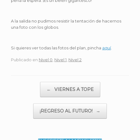
pena la espera. ¡Es un belén gigantesco!
A la salida no pudimos resistir la tentación de hacernos
una foto con los globos.
Si quieres ver todas las fotos del plan, pincha
aquí
.
Publicado en
Nivel 0
,
Nivel 1
,
Nivel 2
.
Navegador de artículos
←
VIERNES A TOPE
¡REGRESO AL FUTURO!
→