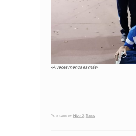
«A veces menos es más»
Publicado en
Nivel 2
,
Todos
.