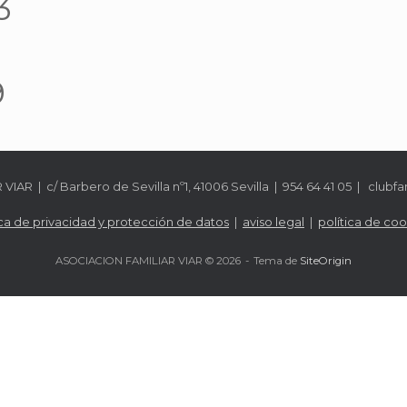
3
9
AR | c/ Barbero de Sevilla nº1, 41006 Sevilla | 954 64 41 05 | clubf
ica de privacidad y protección de datos
|
aviso legal
|
política de coo
ASOCIACION FAMILIAR VIAR © 2026
Tema de
SiteOrigin