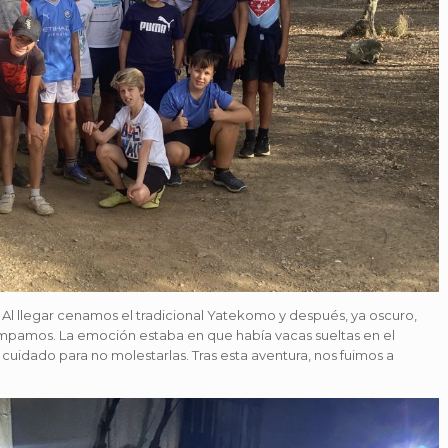
s. Al llegar cenamos el tradicional Yatekomo y después, ya oscuro,
campamos. La emoción estaba en que había vacas sueltas en el
cuidado para no molestarlas. Tras esta aventura, nos fuimos a